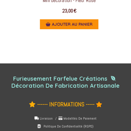
Mini décoration - Fleur Rose
23,00
€
AJOUTER AU PANIER
Furieusement Farfelue Créations

Décoration De Fabrication Artisanale
------ INFORMATIONS -----


Livraison /
Modalités De Paiement


Politique De Confidentialité (RGPD)
