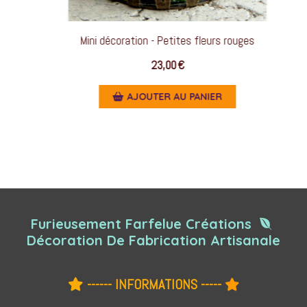
Mini décoration - Petites fleurs rouges
23,00
€
AJOUTER AU PANIER
Furieusement Farfelue Créations

Décoration De Fabrication Artisanale
------ INFORMATIONS -----

