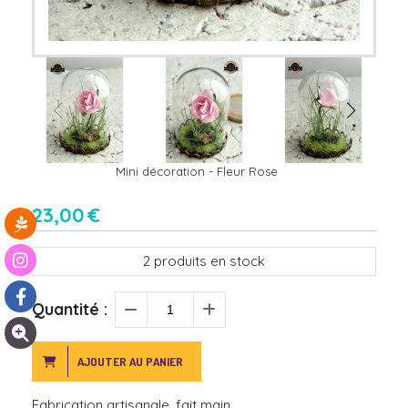
Mini décoration - Fleur Rose
23,00
€
2
produits en stock
Quantité :
AJOUTER AU PANIER
Fabrication artisanale, fait main.