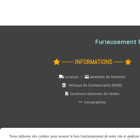
Furieusement 
------ INFORMATIONS -----


Livraison /
Modalités De Paiement


Politique De Confidentialité (RGPD)

Conditions Générales De Ventes

Iconographies

Nous utilisons des cookies pour assurer le bon fonctionnement de notre site et analyser n