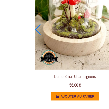
vette - Champignon
Dôme Small Champi
25,00
€
56,00
€
UTER AU PANIER
AJOUTER AU PA