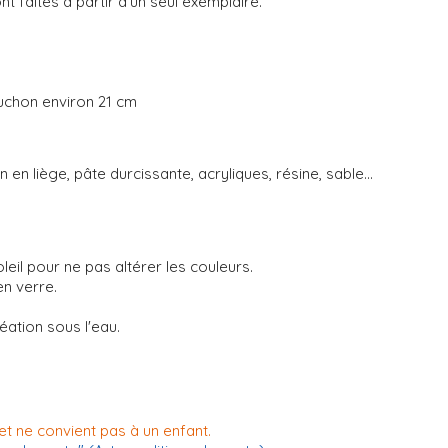
 faites à partir d'un seul exemplaire.
ouchon environ 21 cm
 en liège, pâte durcissante, acryliques, résine, sable...
leil pour ne pas altérer les couleurs.
 en verre.
éation sous l'eau.
et ne convient pas à un enfant.