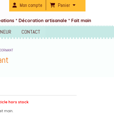
Panier
Mon compte
tions * Décoration artisanale * Fait main
ENEUR
CONTACT
S DORMANT
ant
ticle hors stock
it main.