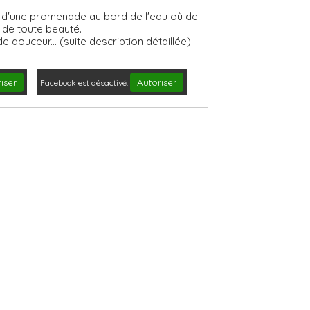
r d'une promenade au bord de l'eau où de
de toute beauté.
 douceur... (suite description détaillée)
iser
Autoriser
Facebook est désactivé.