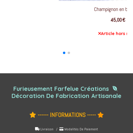
Furieusement Farfelue Créations

Décoration De Fabrication Artisanale
------ INFORMATIONS -----


Livraison /
Modalités De Paiement

