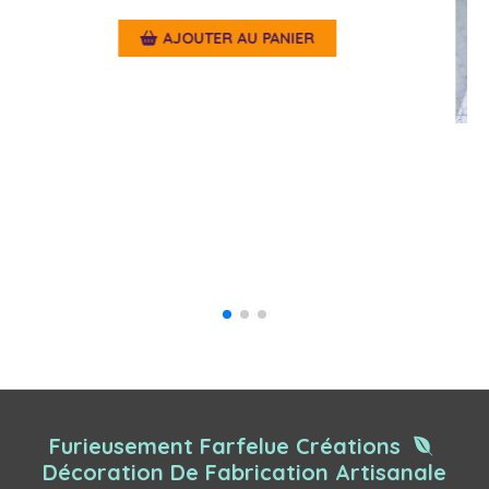
Bocal conique - Coquelicots
39,00
€
Article hors stock
Furieusement Farfelue Créations

Décoration De Fabrication Artisanale