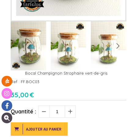
Bocal Champignon Strophaire vert-de-gris
Ref :
FF.BOC03
35,00
€
Quantité :
AJOUTER AU PANIER