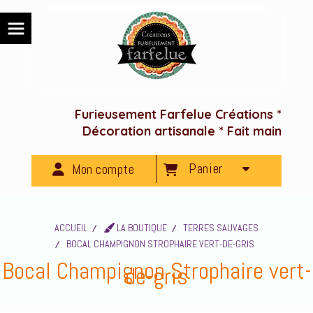
Panneau de gestion des cookies
Furieusement Farfelue Créations *
Décoration artisanale * Fait main
Panier
Mon compte
ACCUEIL
LA BOUTIQUE
TERRES SAUVAGES
BOCAL CHAMPIGNON STROPHAIRE VERT-DE-GRIS
Bocal Champignon Strophaire vert-
de-gris