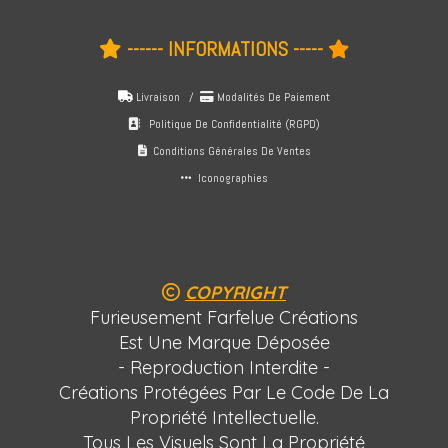
------ INFORMATIONS -----


Livraison /
Modalités De Paiement


Politique De Confidentialité (RGPD)

Conditions Générales De Ventes

Iconographies

COPYRIGHT

Furieusement Farfelue Créations
Est Une Marque Déposée
- Reproduction Interdite -
Créations Protégées Par Le Code De La
Propriété Intellectuelle.
Tous Les Visuels Sont La Propriété