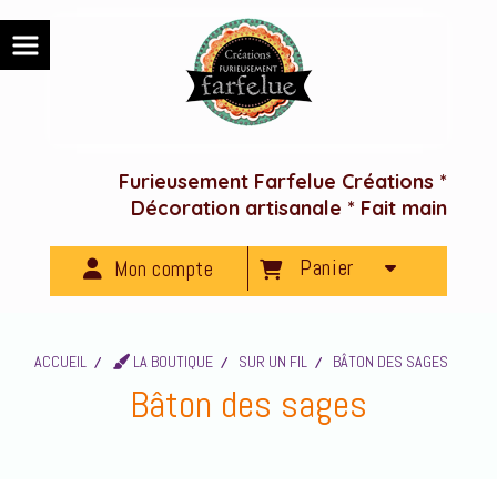
Panneau de gestion des cookies
Furieusement Farfelue Créations *
Décoration artisanale * Fait main
Panier
Mon compte
ACCUEIL
LA BOUTIQUE
SUR UN FIL
BÂTON DES SAGES
Bâton des sages