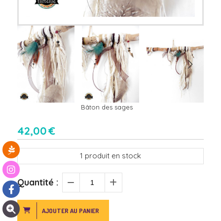
Bâton des sages
42,00
€
1
produit en stock
Quantité :
AJOUTER AU PANIER