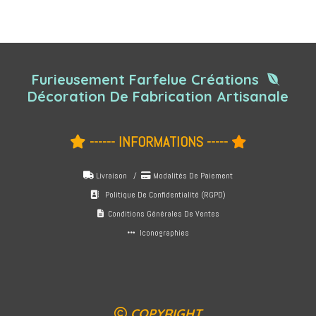
Furieusement Farfelue Créations

Décoration De Fabrication Artisanale
------ INFORMATIONS -----


Livraison /
Modalités De Paiement


Politique De Confidentialité (RGPD)

Conditions Générales De Ventes

Iconographies

COPYRIGHT
