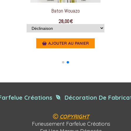
Baton Wouazo
28,00
€
AJOUTER AU PANIER
Farfelue Créations
Décoration De Fabricat

COPYRIGHT

Furieusement Farfelue Créations