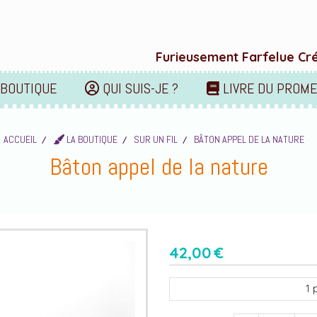
Furieusement Farfelue Créa
 BOUTIQUE
QUI SUIS-JE ?
LIVRE DU PROM
ACCUEIL
LA BOUTIQUE
SUR UN FIL
BÂTON APPEL DE LA NATURE
Bâton appel de la nature
42,00
€
1
p