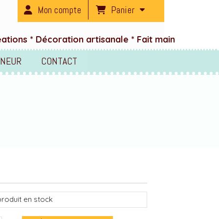
Panier
Mon compte
tions * Décoration artisanale * Fait main
ENEUR
CONTACT
roduit en stock