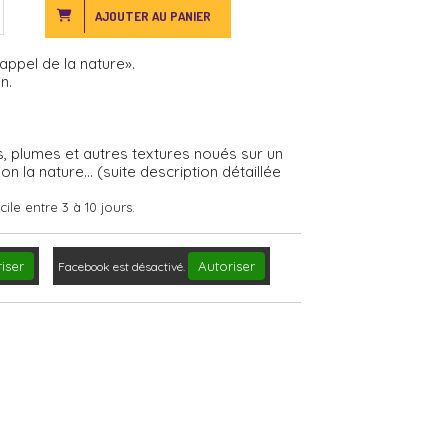
AJOUTER AU PANIER
appel de la nature».
n.
, plumes et autres textures noués sur un
on la nature... (suite description détaillée
ile entre 3 à 10 jours.
iser
Autoriser
Facebook est désactivé.