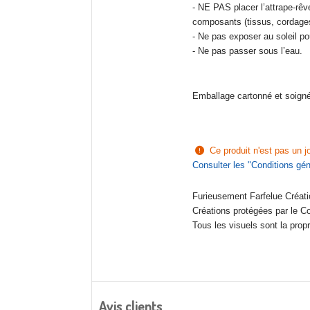
- NE PAS placer l’attrape-rê
composants (tissus, cordages
- Ne pas exposer au soleil
po
- Ne pas passer sous l’eau.
Emballage cartonné et soign

Ce produit n'est pas un jo
Consulter les "
Conditions gén
Furieusement Farfelue Créati
Créations protégées par le Cod
Tous les visuels sont la prop
Avis clients