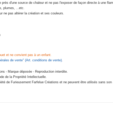
ve près d'une source de chaleur et ne pas l'exposer de façon directe à une fl
, plumes, ...etc.
ur ne pas altérer la
création et ses couleurs.
é
uet et ne convient pas à un enfant.
érales de vente
" (Art. conditions de vente)
.
ons - Marque déposée - Reproduction interdite.
e de la Propriété Intellectuelle.
riété de Furieusement Farfelue Créations et ne peuvent être utilisés sans son