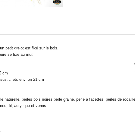
n petit grelot est fixé sur le bois.
eure se fixe au mur.
.5 cm
ssus, ...etc environ 21 cm
e naturelle, perles bois noires,perle graine, perle à facettes, perles de rocaill
és, fil, acrylique et vernis...
.